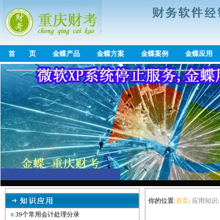
首 页
金蝶产品
金蝶方案
金蝶案例
金蝶应用
你的位置:
首页
:
应用知识
39个常用会计处理分录