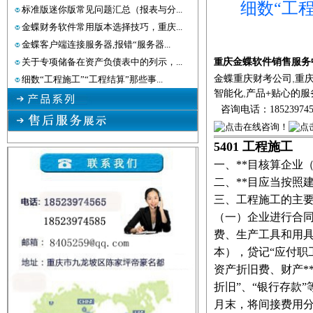
细数“工
标准版迷你版常见问题汇总（报表与分...
金蝶财务软件常用版本选择技巧，重庆...
金蝶客户端连接服务器,报错“服务器...
关于专项储备在资产负债表中的列示，...
重
庆金蝶软件销售服务
,
金蝶重庆财考
公司
重
细数“工程施工”“工程结算”那些事...
,
+
智能化
产品
贴心的
服
咨询电话：18523974565
5401 工程施工
一、**目核算企业
二、**目应当按照
三、工程施工的主
（一）企业进行合
费、生产工具和用具
本），贷记“应付职
资产折旧费、财产*
折旧”、“银行存款
月末，将间接费用分