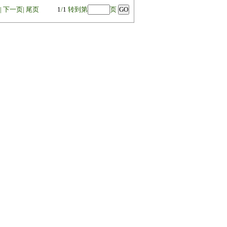
|
下一页
|
尾页
1
/
1
转到第
页